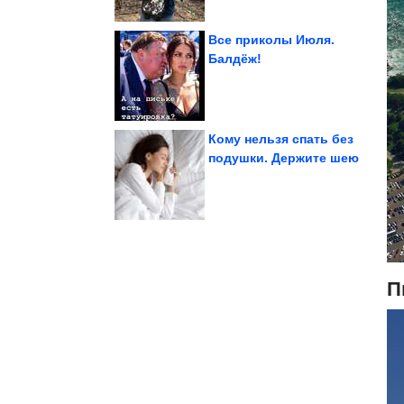
Все приколы Июля.
Балдёж!
молодыми и в 50, и в...
которые остаются
5 знаков зодиака,
Кому нельзя спать без
подушки. Держите шею
зодиака
Самый обидчивый знак
П