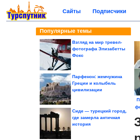
Сайты
Подписчики
Популярные темы
Взгляд на мир тревел-
фотографа Элизабетты
Фокс
Парфенон: жемчужина
Греции и колыбель
цивилизации
П
ф
Сиде — турецкий город,
где замерла античная
история