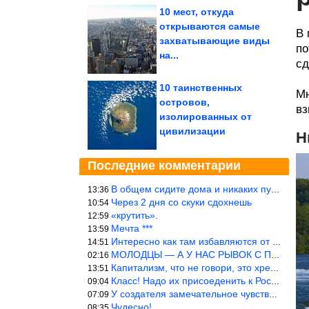
10 мест, откуда
открываются самые
В 
захватывающие виды
по
на...
сд
10 таинственных
Мн
островов,
вз
изолированных от
цивилизации
Н
Последние комментарии
В общем сидите дома и никаких путешествий А самая грязная в от
13:36
Через 2 дня со скуки сдохнешь
10:54
«крутить».
12:59
Мечта ***
13:59
Интересно как там избавляются от физиологических и прочих отходо
14:51
МОЛОДЦЫ — А У НАС РЫВОК С ПРОРЫВОМ В ТРУБУ
02:16
Капитализм, что не говори, это хреново (((
13:51
Класс! Надо их присоеденить к России!
09:04
У создателя замечательное чувство юмора! ))
07:09
Чудесно!
08:35