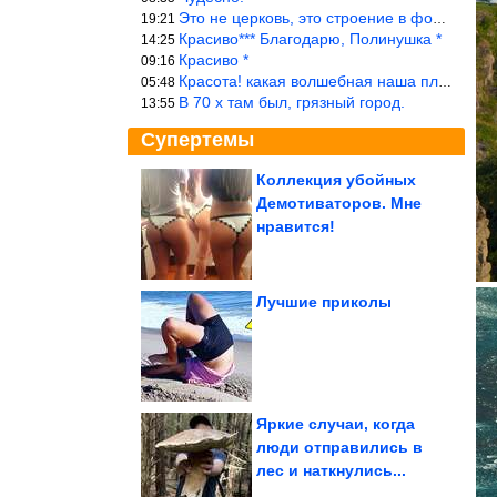
Это не церковь, это строение в форме церкви.
19:21
Красиво*** Благодарю, Полинушка *
14:25
Красиво *
09:16
Красота! какая волшебная наша планета!… еще-бы, мы понимали это…
05:48
В 70 х там был, грязный город.
13:55
Супертемы
Коллекция убойных
Демотиваторов. Мне
Эмоциональные
фотодоказательства
нравится!
того, что в семье без...
Лучшие приколы
Умер актёр Юрий
Смирнов
Яркие случаи, когда
люди отправились в
лес и наткнулись...
Вещи, созданные задолго до современной техники,...