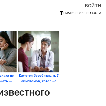
войти
диака не
Кажется безобидным. 7
скать —
симптомов, которые
вы и
могут быть...
известного
ивы