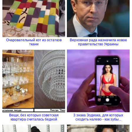
Очаровательный кот из остатков
Верховная рада назначила новое
ткани
правительство Украины
Вещи, без которых советская
3 знака Зодиака, для которых
квартира считалась бедной
сходить налево - как зубы...