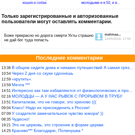
кошек и собак
молодыми и в 50, и в...
Только зарегистрированные и авторизованные
пользователи могут оставлять комментарии.
mahinaa...
Боже прекрасно но дорога смерти Ухты страшно
12/05/2016, 17:56
не дай бог туда попасть
Последние комментарии
В общем сидите дома и никаких путешествий А самая грязная в от
13:36
Через 2 дня со скуки сдохнешь
10:54
«крутить».
12:59
Мечта ***
13:59
Интересно как там избавляются от физиологических и прочих отходо
14:51
МОЛОДЦЫ — А У НАС РЫВОК С ПРОРЫВОМ В ТРУБУ
02:16
Капитализм, что не говори, это хреново (((
13:51
Класс! Надо их присоеденить к России!
09:04
У создателя замечательное чувство юмора! ))
07:09
Чудесно!
08:35
Это не церковь, это строение в форме церкви.
19:21
Красиво*** Благодарю, Полинушка *
14:25