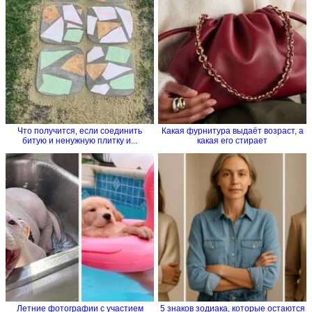
Что получится, если соединить
Какая фурнитура выдаёт возраст, а
битую и ненужную плитку и...
какая его стирает
Летние фотографии с участием
5 знаков зодиака, которые остаются