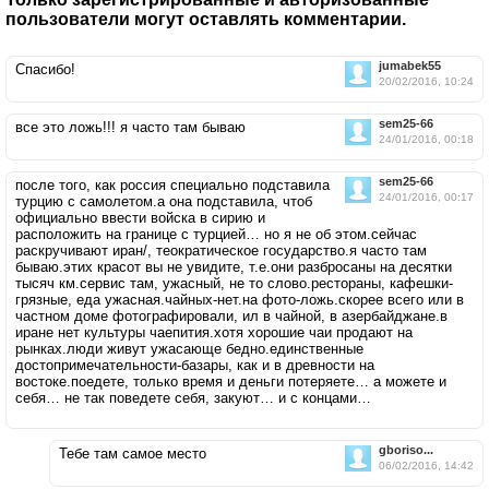
пользователи могут оставлять комментарии.
jumabek55
Спасибо!
20/02/2016, 10:24
sem25-66
все это ложь!!! я часто там бываю
24/01/2016, 00:18
sem25-66
после того, как россия специально подставила
24/01/2016, 00:17
турцию с самолетом.а она подставила, чтоб
официально ввести войска в сирию и
расположить на границе с турцией… но я не об этом.сейчас
раскручивают иран/, теократическое государство.я часто там
бываю.этих красот вы не увидите, т.е.они разбросаны на десятки
тысяч км.сервис там, ужасный, не то слово.рестораны, кафешки-
грязные, еда ужасная.чайных-нет.на фото-ложь.скорее всего или в
частном доме фотографировали, ил в чайной, в азербайджане.в
иране нет культуры чаепития.хотя хорошие чаи продают на
рынках.люди живут ужасающе бедно.единственные
достопримечательности-базары, как и в древности на
востоке.поедете, только время и деньги потеряете… а можете и
себя… не так поведете себя, закуют… и с концами…
gboriso...
Тебе там самое место
06/02/2016, 14:42