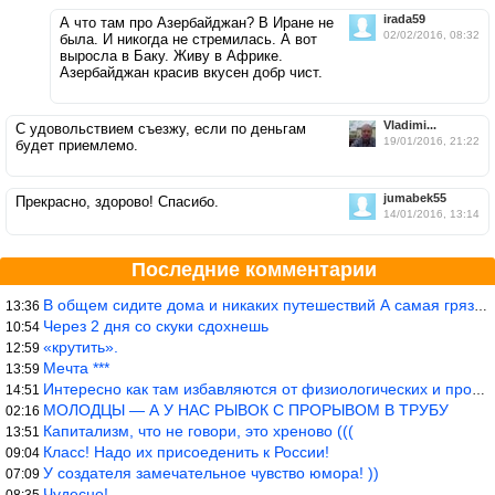
irada59
А что там про Азербайджан? В Иране не
02/02/2016, 08:32
была. И никогда не стремилась. А вот
выросла в Баку. Живу в Африке.
Азербайджан красив вкусен добр чист.
Vladimi...
С удовольствием съезжу, если по деньгам
19/01/2016, 21:22
будет приемлемо.
jumabek55
Прекрасно, здорово! Спасибо.
14/01/2016, 13:14
Последние комментарии
В общем сидите дома и никаких путешествий А самая грязная в от
13:36
Через 2 дня со скуки сдохнешь
10:54
«крутить».
12:59
Мечта ***
13:59
Интересно как там избавляются от физиологических и прочих отходо
14:51
МОЛОДЦЫ — А У НАС РЫВОК С ПРОРЫВОМ В ТРУБУ
02:16
Капитализм, что не говори, это хреново (((
13:51
Класс! Надо их присоеденить к России!
09:04
У создателя замечательное чувство юмора! ))
07:09
Чудесно!
08:35