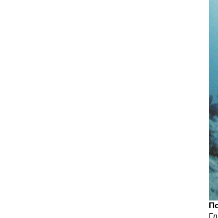
По
Гл