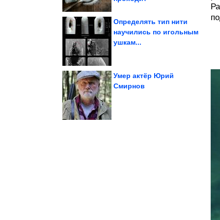
Ра
по
Определять тип нити
научились по игольным
ушкам...
Стильный вязаный топ
Умер актёр Юрий
Смирнов
Картинки с юмором