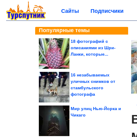
Сайты
Подписчики
Популярные темы
18 фотографий с
описаниями из Шри-
Ланки, которые...
16 незабываемых
уличных снимков от
стамбульского
фотографа
Мир улиц Нью-Йорка и
Чикаго