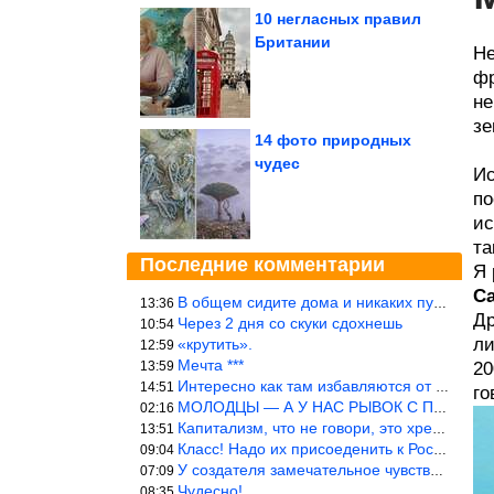
10 негласных правил
Британии
Не
фр
не
зе
14 фото природных
чудес
Ис
по
ис
та
Последние комментарии
Я 
Са
В общем сидите дома и никаких путешествий А самая грязная в от
13:36
Др
Через 2 дня со скуки сдохнешь
10:54
ли
«крутить».
12:59
Мечта ***
13:59
20
Интересно как там избавляются от физиологических и прочих отходо
14:51
го
МОЛОДЦЫ — А У НАС РЫВОК С ПРОРЫВОМ В ТРУБУ
02:16
Капитализм, что не говори, это хреново (((
13:51
Класс! Надо их присоеденить к России!
09:04
У создателя замечательное чувство юмора! ))
07:09
Чудесно!
08:35