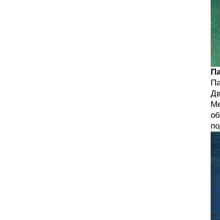
Па
Па
Дв
Ме
об
по