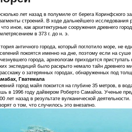
сколько лет назад в полумиле от берега Коринфского 
агменты строений. В ходе дальнейшего исследования р
 что иное, как архитектурные сооружения древнего горо
млетрясением в 373 г. до н. э.
тория античного города, который поглотило море, не е
селений покоятся именно на дне, поэтому если на суше
чезнувшего города, археологам приходится приступать 
ких экспедиций было раскрыто немало тайн древнего м
расскажу о затерянных городах, обнаруженных под тол
мабах, Гватемала
евний город майя покоится на глубине 35 метров, в во
шь в 1996 году дайвером Роберто Самайоа. Ученые пред
00 лет назад в результате вулканической деятельности
ворят о том, что случилось это внезапно.