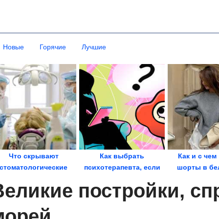
Новые
Горячие
Лучшие
Что скрывают
Как выбрать
Как и с чем
стоматологические
психотерапевта, если
шорты в бе
клиники? Почему
вы идёте к нему
стил
Великие постройки, сп
имплантат...
впервые
морей