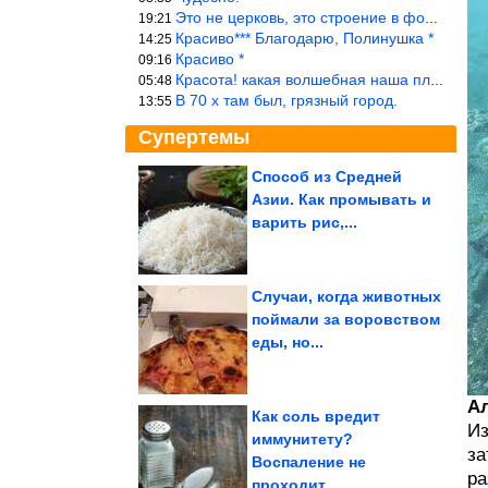
Это не церковь, это строение в форме церкви.
19:21
Красиво*** Благодарю, Полинушка *
14:25
Красиво *
09:16
Красота! какая волшебная наша планета!… еще-бы, мы понимали это…
05:48
В 70 х там был, грязный город.
13:55
Супертемы
Способ из Средней
Азии. Как промывать и
Почему дача у водоема
не всегда лучший
варить рис,...
вариант
Случаи, когда животных
поймали за воровством
Простая шакшука,
еды, но...
намного вкуснее
глазуньи.
Королевская...
Ал
Как соль вредит
Из
иммунитету?
за
Воспаление не
Потрясающие кадры из 90-х. Вау!
ра
проходит