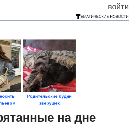
войти
 носить
Родительские будни
льевом
зверушек
е
рятанные на дне