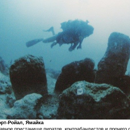
рт-Ройал, Ямайка
авное пристанище пиратов, контрабандистов и прочего 