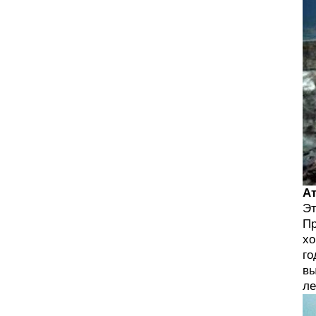
Ат
Эт
Пр
хо
го
вы
ле