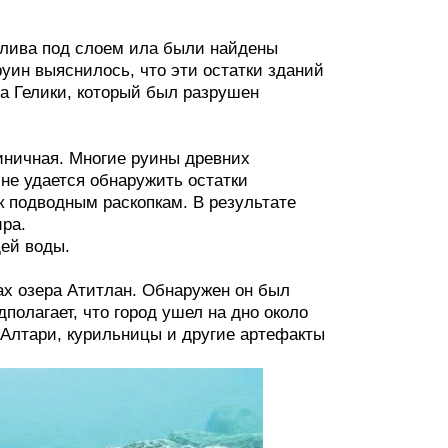
залива под слоем ила были найдены
уин выяснилось, что эти остатки зданий
да Гелики, который был разрушен
диничная. Многие руины древних
 не удается обнаружить остатки
к подводным раскопкам. В результате
ира.
щей воды.
дах озера Атитлан. Обнаружен он был
полагает, что город ушел на дно около
. Алтари, курильницы и другие артефакты