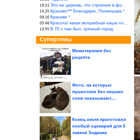
Это не церковь, это строение в форме церкви.
19:21
Красиво*** Благодарю, Полинушка *
14:25
Красиво *
09:16
Красота! какая волшебная наша планета!… еще-бы, мы понимали это…
05:48
В 70 х там был, грязный город.
13:55
Супертемы
Мемотерапия без
рецепта
Смешные видео для
хорошего настроения
Фото, на которых
пушистики без лишних
Как научиться плести
слов показывают,...
самые красивые косы
Конец июля приготовил
особый сценарий для 5
знаков Зодиака
«Смотри, вот мы и здесь». Что такое феномен совместного...