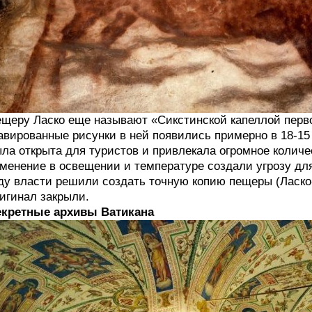
щеру Ласко еще называют «Сикстинской капеллой пер
авированные рисунки в ней появились примерно в 18-15
ла открыта для туристов и привлекала огромное количес
менение в освещении и температуре создали угрозу для
ду власти решили создать точную копию пещеры (Ласко-I
игинал закрыли.
екретные архивы Ватикана