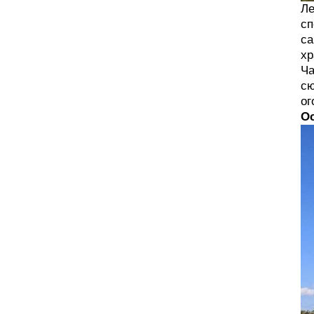
Ле
сп
са
хр
Ча
сю
ог
Ос