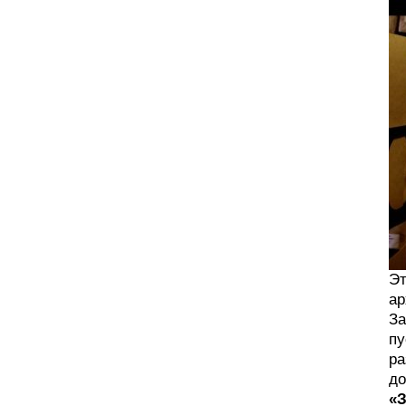
Эт
ар
За
пу
ра
до
«З