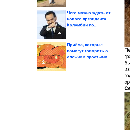
Чего можно ждать от
нового президента
Колумбии по...
«О, у меня...
хочется воскликнуть:
Коты, глядя на которых
Приёма, которые
Пе
помогут говорить о
гр
сложном простыми...
пицца из лаваша...
Ленивая закрытая
На столе за 15 минут.
бы
из
го
ор
С