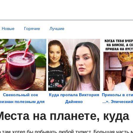
Новые
Горячие
Лучшие
Свекольный сок
Куда пропала Виктория
Приколы в сти
ризнан полезным для
Дайнеко
...». Эпически
спорта
Места на планете, куда
 там хотел бы побывать любой турист. Большая часть 