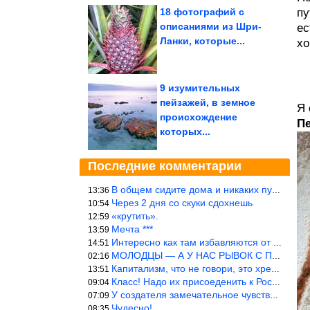
18 фотографий с
пу
описаниями из Шри-
ес
Ланки, которые...
хо
9 изумительных
пейзажей, в земное
Я 
происхождение
П
которых...
Последние комментарии
В общем сидите дома и никаких путешествий А самая грязная в от
13:36
Через 2 дня со скуки сдохнешь
10:54
«крутить».
12:59
Мечта ***
13:59
Интересно как там избавляются от физиологических и прочих отходо
14:51
МОЛОДЦЫ — А У НАС РЫВОК С ПРОРЫВОМ В ТРУБУ
02:16
Капитализм, что не говори, это хреново (((
13:51
Класс! Надо их присоеденить к России!
09:04
У создателя замечательное чувство юмора! ))
07:09
Чудесно!
08:35