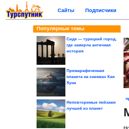
Сайты
Подписчики
Популярные темы
Сиде — турецкий город,
где замерла античная
история
Примарафеченная
планета на снимках Кая
Хуна
п
Неповторимые пейзажи
лучшей из планет
Но