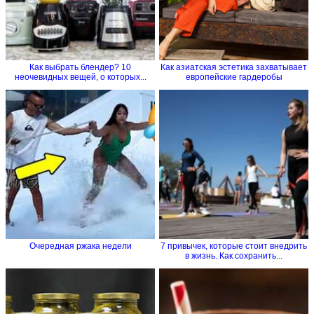
Как выбрать блендер? 10
Как азиатская эстетика захватывает
неочевидных вещей, о которых...
европейские гардеробы
Очередная ржака недели
7 привычек, которые стоит внедрить
в жизнь. Как сохранить...