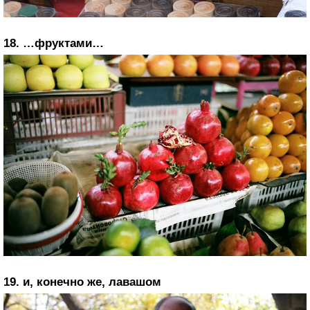
18. …фруктами…
19. и, конечно же, лавашом