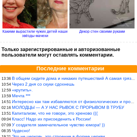
Какими вырастили чужих детей наши
Декор стен своими руками
звёзды-мачехи
Только зарегистрированные и авторизованные
пользователи могут оставлять комментарии.
Последние комментарии
В общем сидите дома и никаких путешествий А самая грязная в от
13:36
Через 2 дня со скуки сдохнешь
10:54
«крутить».
12:59
Мечта ***
13:59
Интересно как там избавляются от физиологических и прочих отходо
14:51
МОЛОДЦЫ — А У НАС РЫВОК С ПРОРЫВОМ В ТРУБУ
02:16
Капитализм, что не говори, это хреново (((
13:51
Класс! Надо их присоеденить к России!
09:04
У создателя замечательное чувство юмора! ))
07:09
Чудесно!
08:35
Это не церковь, это строение в форме церкви.
19:21