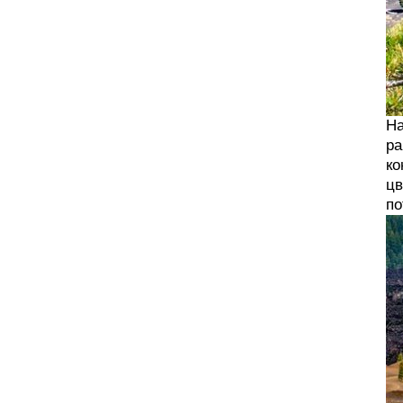
На
ра
ко
цв
по