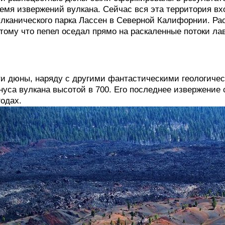
емя извержений вулкана. Сейчас вся эта территория вх
лканического парка Лассен в Северной Калифорнии. Ра
тому что пепел оседал прямо на раскаленные потоки ла
и дюны, наряду с другими фантастическими геологиче
нуса вулкана высотой в 700. Его последнее извержение с
годах.