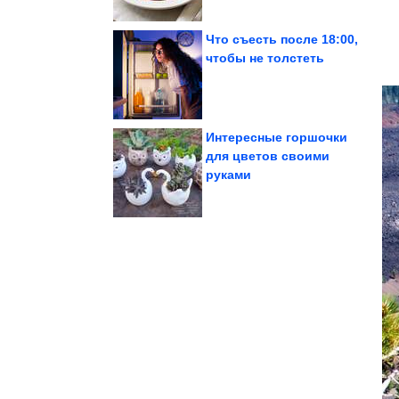
Что съесть после 18:00,
чтобы не толстеть
деревьев
можно сажать вместо
Многолетники, которые
Интересные горшочки
для цветов своими
руками
ухода
гортензии и первичного
Правила посадки