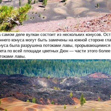
 самом деле вулкан состоит из нескольких конусов. Ос
ннего конуса могут быть замечены на южной стороне гла
нуса была разрушена потоками лавы, прорывающимися у
ета по всей площади цветных Дюн — части этого более
токами лавы.