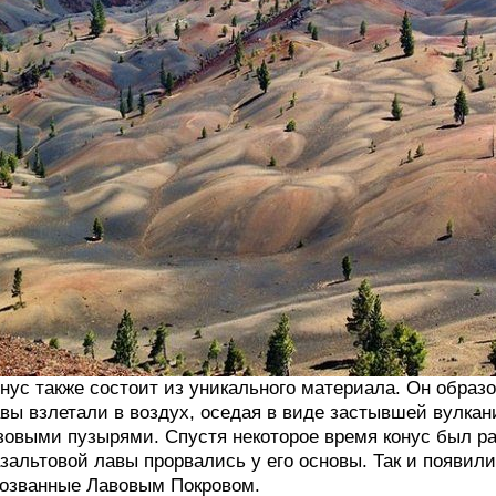
нус также состоит из уникального материала. Он образо
вы взлетали в воздух, оседая в виде застывшей вулка
зовыми пузырями. Спустя некоторое время конус был ра
зальтовой лавы прорвались у его основы. Так и появи
озванные Лавовым Покровом.