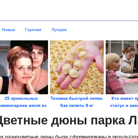
Новые
Горячие
Лучшие
25 прикольных
Техника быстрой лепки.
Кто имеет п
омментариев июля из
Как лепить 8 кг
статус и ка
соцсетей
домашних пельменей...
поддержк
Цветные дюны парка Л
и разноцветные дюны были сформированы в результате