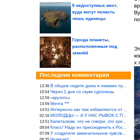
6 недоступных мест,
вр
куда могут попасть
Ву
лишь единицы
по
Города планеты,
расположенные под
Эт
землёй
ко
х 
Последние комментарии
В общем сидите дома и никаких путешествий А самая грязная в от
13:36
Через 2 дня со скуки сдохнешь
10:54
«крутить».
12:59
Мечта ***
13:59
Интересно как там избавляются от физиологических и прочих отходо
14:51
МОЛОДЦЫ — А У НАС РЫВОК С ПРОРЫВОМ В ТРУБУ
02:16
Капитализм, что не говори, это хреново (((
13:51
Класс! Надо их присоеденить к России!
09:04
У создателя замечательное чувство юмора! ))
07:09
Чудесно!
08:35