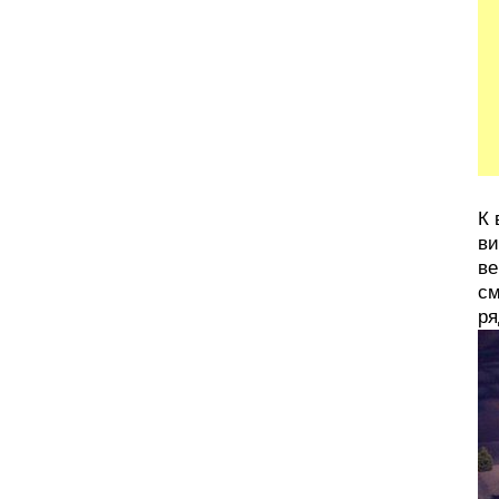
К 
ви
ве
см
ря