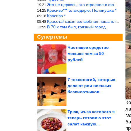
Это не церковь, это строение в форме церкви.
19:21
Красиво*** Благодарю, Полинушка *
14:25
Красиво *
09:16
Красота! какая волшебная наша планета!… еще-бы, мы понимали это…
05:48
В 70 х там был, грязный город.
13:55
Супертемы
Чистящее средство
меньше чем за 50
Интернет снова
превзошел сам себя
рублей
7 технологий, которые
делают рои военных
Смехотерапия. Всё для
беспилотников...
вашего здоровья
Ко
ла
Трюк, из-за которого я
га
теперь готовлю этот
ба
салат каждую...
Влияние генов на интеллект меняется со взрослением
пр