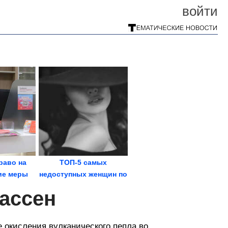
войти
раво на
ТОП-5 самых
кие меры
недоступных женщин по
и...
знаку зодиака
ассен
 окисления вулканического пепла во