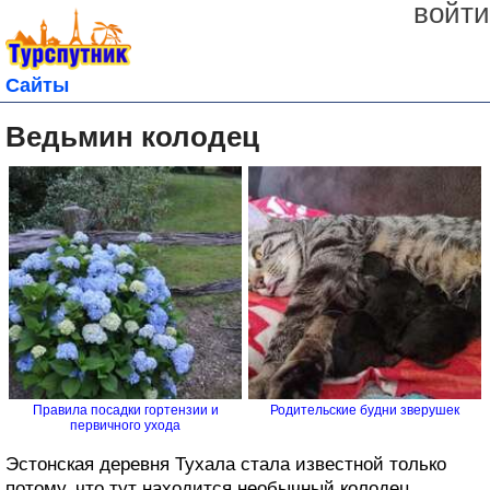
войти
Сайты
Ведьмин колодец
Правила посадки гортензии и
Родительские будни зверушек
первичного ухода
Эстонская деревня Тухала стала известной только
потому, что тут находится необычный колодец.