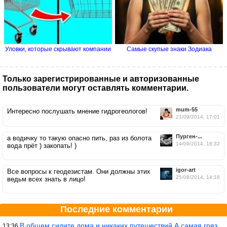
Уловки, которые скрывают компании
Самые скупые знаки Зодиака
Только зарегистрированные и авторизованные
пользователи могут оставлять комментарии.
mum-55
Интересно послушать мнение гидрогеологов!
21/09/2014, 17:01
Пурген-...
а водичку то такую опасно пить, раз из болота
14/09/2014, 18:32
вода прёт ) закопать! )
igor-art
Все вопросы к геодезистам. Они должны этих
25/08/2014, 14:16
ведьм всех знать в лицо!
Последние комментарии
В общем сидите дома и никаких путешествий А самая грязная в от
13:36