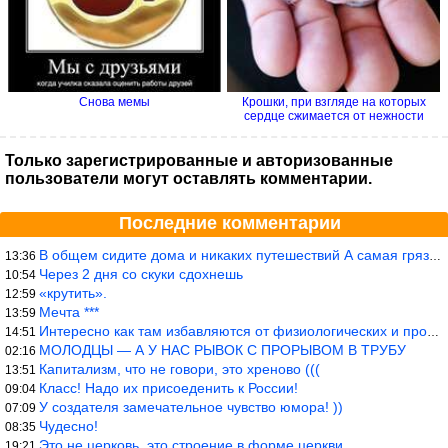
Снова мемы
Крошки, при взгляде на которых
сердце сжимается от нежности
Только зарегистрированные и авторизованные
пользователи могут оставлять комментарии.
Последние комментарии
В общем сидите дома и никаких путешествий А самая грязная в от
13:36
Через 2 дня со скуки сдохнешь
10:54
«крутить».
12:59
Мечта ***
13:59
Интересно как там избавляются от физиологических и прочих отходо
14:51
МОЛОДЦЫ — А У НАС РЫВОК С ПРОРЫВОМ В ТРУБУ
02:16
Капитализм, что не говори, это хреново (((
13:51
Класс! Надо их присоеденить к России!
09:04
У создателя замечательное чувство юмора! ))
07:09
Чудесно!
08:35
Это не церковь, это строение в форме церкви.
19:21