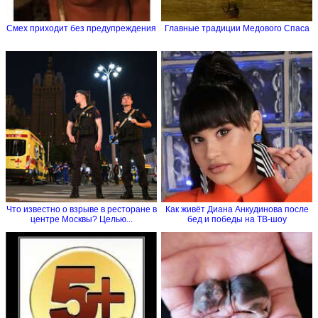
Смех приходит без предупреждения
Главные традиции Медового Спаса
Что известно о взрыве в ресторане в
Как живёт Диана Анкудинова после
центре Москвы? Целью...
бед и победы на ТВ-шоу