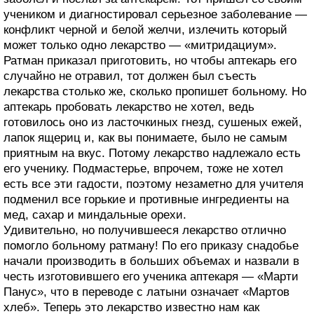
учеником и диагностировал серьезное заболевание —
конфликт черной и белой желчи, излечить который
может только одно лекарство — «митридациум».
Ратман приказал приготовить, но чтобы аптекарь его
случайно не отравил, тот должен был съесть
лекарства столько же, сколько пропишет больному. Но
аптекарь пробовать лекарство не хотел, ведь
готовилось оно из ласточкиных гнезд, сушеных ежей,
лапок ящериц и, как вы понимаете, было не самым
приятным на вкус. Потому лекарство надлежало есть
его ученику. Подмастерье, впрочем, тоже не хотел
есть все эти гадости, поэтому незаметно для учителя
подменил все горькие и противные ингредиенты на
мед, сахар и миндальные орехи.
Удивительно, но получившееся лекарство отлично
помогло больному ратману! По его приказу снадобье
начали производить в больших объемах и назвали в
честь изготовившего его ученика аптекаря — «Марти
Панус», что в переводе с латыни означает «Мартов
хлеб». Теперь это лекарство известно нам как