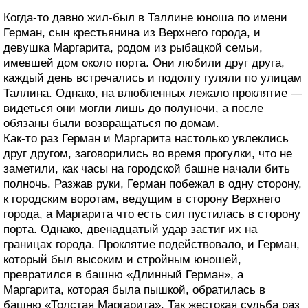
Когда-то давно жил-был в Таллине юноша по имени
Герман, сын крестьянина из Верхнего города, и
девушка Маргарита, родом из рыбацкой семьи,
имевшей дом около порта. Они любили друг друга,
каждый день встречались и подолгу гуляли по улицам
Таллина. Однако, на влюбленных лежало проклятие —
видеться они могли лишь до полуночи, а после
обязаны были возвращаться по домам.
Как-то раз Герман и Маргарита настолько увлеклись
друг другом, заговорились во время прогулки, что не
заметили, как часы на городской башне начали бить
полночь. Разжав руки, Герман побежал в одну сторону,
к городским воротам, ведущим в сторону Верхнего
города, а Маргарита что есть сил пустилась в сторону
порта. Однако, двенадцатый удар застиг их на
границах города. Проклятие подействовало, и Герман,
который был высоким и стройным юношей,
превратился в башню «Длинный Герман», а
Маргарита, которая была пышкой, обратилась в
башню «Толстая Маргарита». Так жестокая судьба раз