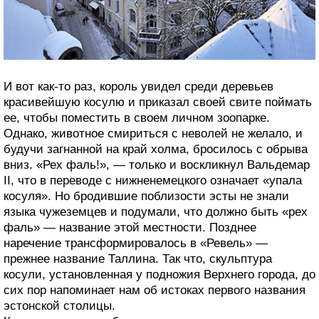
И вот как-то раз, король увидел среди деревьев
красивейшую косулю и приказал своей свите поймать
ее, чтобы поместить в своем личном зоопарке.
Однако, животное смириться с неволей не желало, и
будучи загнанной на край холма, бросилось с обрыва
вниз. «Рех фаль!», — только и воскликнул Вальдемар
II, что в переводе с нижненемецкого означает «упала
косуля». Но бродившие поблизости эсты не знали
языка чужеземцев и подумали, что должно быть «рех
фаль» — название этой местности. Позднее
наречение трансформировалось в «Ревель» —
прежнее название Таллина. Так что, скульптура
косули, установленная у подножия Верхнего города, до
сих пор напоминает нам об истоках первого названия
эстонской столицы.