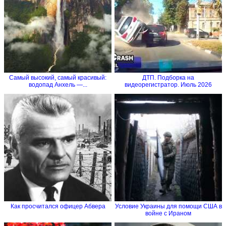
Самый высокий, самый красивый:
ДТП. Подборка на
водопад Анхель —...
видеорегистратор. Июль 2026
Как просчитался офицер Абвера
Условие Украины для помощи США в
войне с Ираном