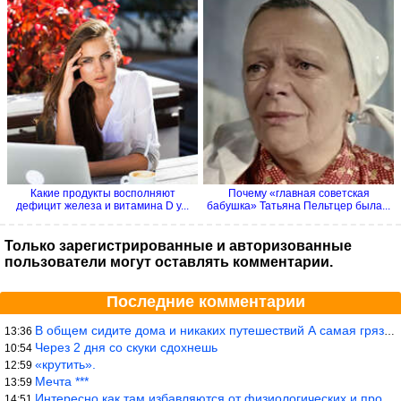
Какие продукты восполняют
Почему «главная советская
дефицит железа и витамина D у...
бабушка» Татьяна Пельтцер была...
Только зарегистрированные и авторизованные
пользователи могут оставлять комментарии.
Последние комментарии
В общем сидите дома и никаких путешествий А самая грязная в от
13:36
Через 2 дня со скуки сдохнешь
10:54
«крутить».
12:59
Мечта ***
13:59
Интересно как там избавляются от физиологических и прочих отходо
14:51