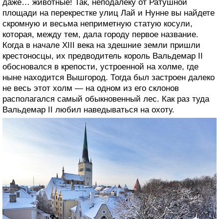
даже… животные! Так, неподалеку от Ратушной
площади на перекрестке улиц Лай и Нунне вы найдете
скромную и весьма неприметную статую косули,
которая, между тем, дала городу первое название.
Когда в начале XIII века на здешние земли пришли
крестоносцы, их предводитель король Вальдемар ІІ
обосновался в крепости, устроенной на холме, где
ныне находится Вышгород. Тогда был застроен далеко
не весь этот холм — на одном из его склонов
располагался самый обыкновенный лес. Как раз туда
Вальдемар ІІ любил наведываться на охоту.