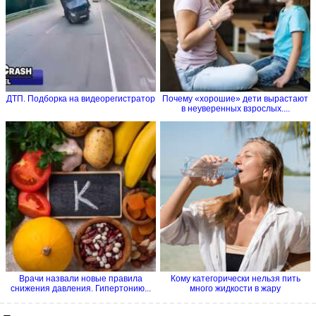
ДТП. Подборка на видеорегистратор
Почему «хорошие» дети вырастают
в неуверенных взрослых....
Врачи назвали новые правила
Кому категорически нельзя пить
снижения давления. Гипертонию...
много жидкости в жару