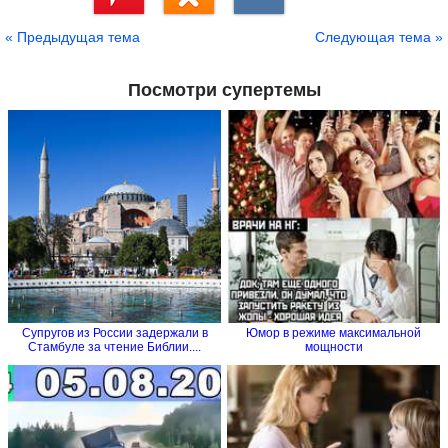
Сохранить
« Предыдущая тема
Следующая тема »
Посмотри супертемы
Супругов из России задержали в
Юмор в режиме максимальной
Стамбуле за чтение Библии....
мощности