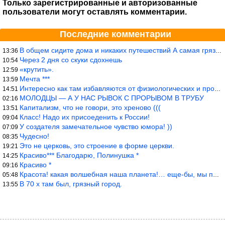
Только зарегистрированные и авторизованные
пользователи могут оставлять комментарии.
Последние комментарии
В общем сидите дома и никаких путешествий А самая грязная в от
13:36
Через 2 дня со скуки сдохнешь
10:54
«крутить».
12:59
Мечта ***
13:59
Интересно как там избавляются от физиологических и прочих отходо
14:51
МОЛОДЦЫ — А У НАС РЫВОК С ПРОРЫВОМ В ТРУБУ
02:16
Капитализм, что не говори, это хреново (((
13:51
Класс! Надо их присоеденить к России!
09:04
У создателя замечательное чувство юмора! ))
07:09
Чудесно!
08:35
Это не церковь, это строение в форме церкви.
19:21
Красиво*** Благодарю, Полинушка *
14:25
Красиво *
09:16
Красота! какая волшебная наша планета!… еще-бы, мы понимали это…
05:48
В 70 х там был, грязный город.
13:55