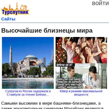
войти
Сайты
Высочайшие близнецы мира
Супругов из России задержали в
Юмор в режиме максимальной
Стамбуле за чтение Библии....
мощности
Самыми высокими в мире башнями-близнецами, а
также архитектурным символом Малайзии являются